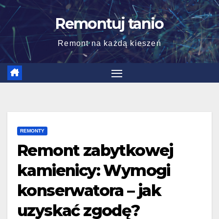
Skip
Remontuj tanio
to
content
Remont na każdą kieszeń
REMONTY
Remont zabytkowej
kamienicy: Wymogi
konserwatora – jak
uzyskać zgodę?