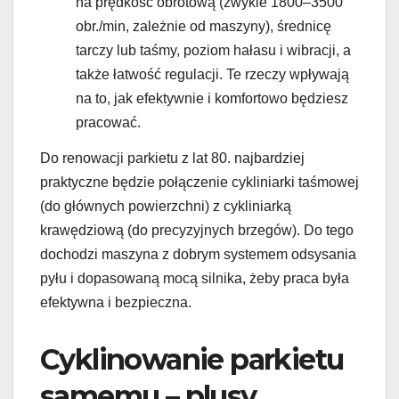
na prędkość obrotową (zwykle 1800–3500
obr./min, zależnie od maszyny), średnicę
tarczy lub taśmy, poziom hałasu i wibracji, a
także łatwość regulacji. Te rzeczy wpływają
na to, jak efektywnie i komfortowo będziesz
pracować.
Do renowacji parkietu z lat 80. najbardziej
praktyczne będzie połączenie cykliniarki taśmowej
(do głównych powierzchni) z cykliniarką
krawędziową (do precyzyjnych brzegów). Do tego
dochodzi maszyna z dobrym systemem odsysania
pyłu i dopasowaną mocą silnika, żeby praca była
efektywna i bezpieczna.
Cyklinowanie parkietu
samemu – plusy,