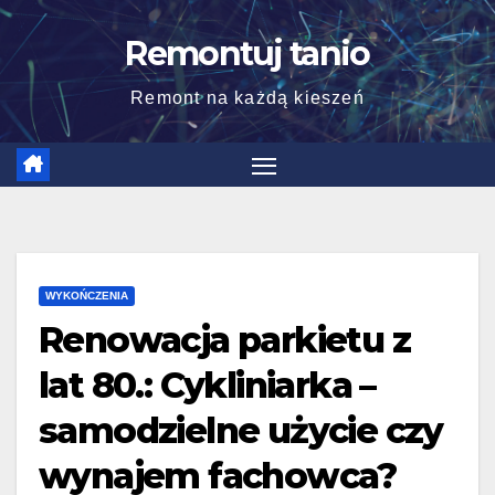
Skip
Remontuj tanio
to
content
Remont na każdą kieszeń
WYKOŃCZENIA
Renowacja parkietu z
lat 80.: Cykliniarka –
samodzielne użycie czy
wynajem fachowca?