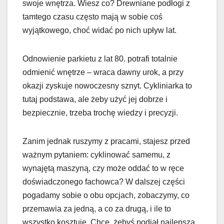
swoje wnętrza. Wiesz co? Drewniane podłogi z
tamtego czasu często mają w sobie coś
wyjątkowego, choć widać po nich upływ lat.
Odnowienie parkietu z lat 80. potrafi totalnie
odmienić wnętrze – wraca dawny urok, a przy
okazji zyskuje nowoczesny sznyt. Cykliniarka to
tutaj podstawa, ale żeby użyć jej dobrze i
bezpiecznie, trzeba trochę wiedzy i precyzji.
Zanim jednak ruszymy z pracami, stajesz przed
ważnym pytaniem: cyklinować samemu, z
wynajętą maszyną, czy może oddać to w ręce
doświadczonego fachowca? W dalszej części
pogadamy sobie o obu opcjach, zobaczymy, co
przemawia za jedną, a co za drugą, i ile to
wszystko kosztuje. Chcę, żebyś podjął najlepszą