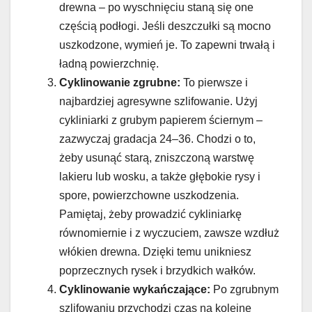
drewna – po wyschnięciu staną się one
częścią podłogi. Jeśli deszczułki są mocno
uszkodzone, wymień je. To zapewni trwałą i
ładną powierzchnię.
Cyklinowanie zgrubne:
To pierwsze i
najbardziej agresywne szlifowanie. Użyj
cykliniarki z grubym papierem ściernym –
zazwyczaj gradacja 24–36. Chodzi o to,
żeby usunąć starą, zniszczoną warstwę
lakieru lub wosku, a także głębokie rysy i
spore, powierzchowne uszkodzenia.
Pamiętaj, żeby prowadzić cykliniarkę
równomiernie i z wyczuciem, zawsze wzdłuż
włókien drewna. Dzięki temu unikniesz
poprzecznych rysek i brzydkich wałków.
Cyklinowanie wykańczające:
Po zgrubnym
szlifowaniu przychodzi czas na kolejne