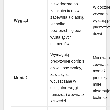
niewidoczne po
Widoczne
zamknięciu drzwi,
zewnątrz,
zapewniają gładką,
Wygląd
wystają p
jednolitą
płaszczy
powierzchnię bez
drzwi.
wystających
elementów.
Wymagają
Mocowan
precyzyjnej obróbki
zewnątrz,
drzwi i ościeżnicy,
montaż
zawiasy są
Montaż
prostszy i
wpuszczane w
mniej
specjalne wręgi
absorbuj
(gniazda) wewnątrz
techniczn
krawędzi.