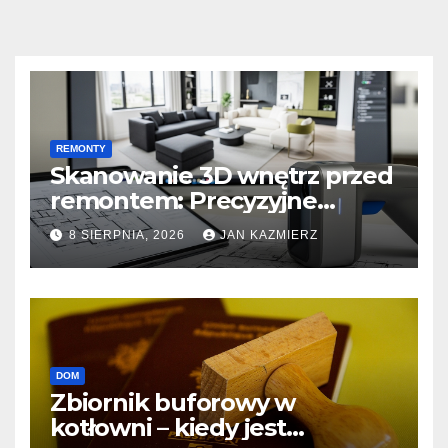
REMONTY
Skanowanie 3D wnętrz przed
remontem: Precyzyjne
pomiary i projektowanie
8 SIERPNIA, 2026
JAN KAZMIERZ
mebli.
DOM
Zbiornik buforowy w
kotłowni – kiedy jest