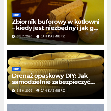
DOM
Zbiornik buforowy w kotłowni
– kiedy jest niezbędny i jak go
dobrze dobrać?
SIE 7, 2026
JAN KAZMIERZ
DOM
Drenaż opaskowy DIY: Jak
samodzielnie zabezpieczyć
dom przed wodą gruntową?
SIE 6, 2026
JAN KAZMIERZ