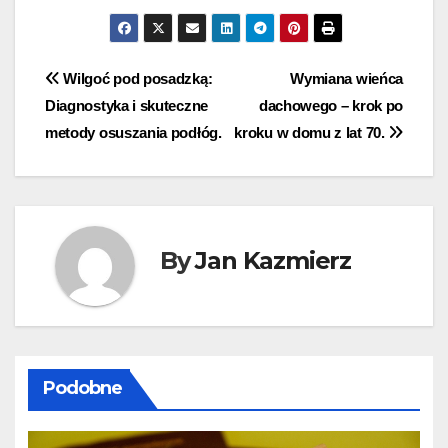
Nawigacja
Wilgoć pod posadzką:
Wymiana wieńca
Diagnostyka i skuteczne
dachowego – krok po
wpisu
metody osuszania podłóg.
kroku w domu z lat 70.
By
Jan Kazmierz
Podobne