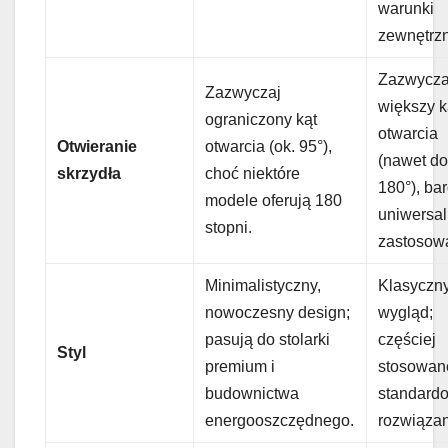
warunki
zewnętrz
Zazwycza
Zazwyczaj
większy k
ograniczony kąt
otwarcia
Otwieranie
otwarcia (ok. 95°),
(nawet d
skrzydła
choć niektóre
180°), bar
modele oferują 180
uniwersa
stopni.
zastosow
Minimalistyczny,
Klasyczn
nowoczesny design;
wygląd;
pasują do stolarki
częściej
Styl
premium i
stosowan
budownictwa
standard
energooszczędnego.
rozwiązan