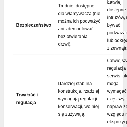
Łatwiej
Trudniej dostępne
dostępne 
dla włamywacza (nie
intruzów,
można ich podważyć
Bezpieczeństwo
bywać
ani zdemontować
podważa
bez otwierania
lub odkr
drzwi).
z zewnątr
Łatwiejsz
regulacja 
serwis, al
Bardziej stabilna
mogą
konstrukcja, rzadziej
wymagać
Trwałość i
wymagają regulacji i
częstszy
regulacja
konserwacji, wolniej
napraw z
się zużywają.
względu 
ekspozyc