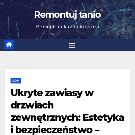
Skip
Remontuj tanio
to
content
Remont na każdą kieszeń
DOM
Ukryte zawiasy w
drzwiach
zewnętrznych: Estetyka
i bezpieczeństwo –