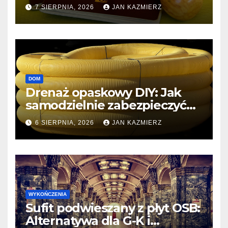
niezbędny i jak go dobrze
7 SIERPNIA, 2026
JAN KAZMIERZ
dobrać?
DOM
Drenaż opaskowy DIY: Jak
samodzielnie zabezpieczyć
dom przed wodą gruntową?
6 SIERPNIA, 2026
JAN KAZMIERZ
WYKOŃCZENIA
Sufit podwieszany z płyt OSB:
Alternatywa dla G-K i