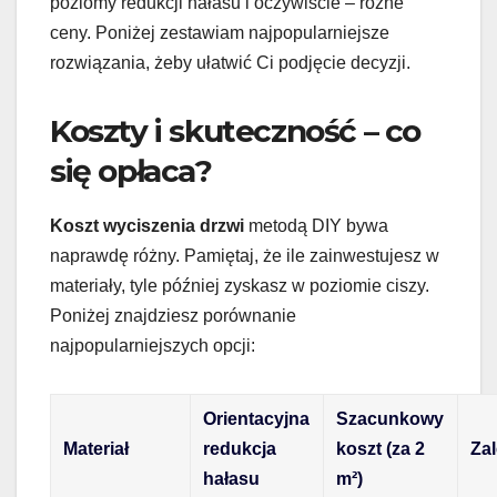
poziomy redukcji hałasu i oczywiście – różne
ceny. Poniżej zestawiam najpopularniejsze
rozwiązania, żeby ułatwić Ci podjęcie decyzji.
Koszty i skuteczność – co
się opłaca?
Koszt wyciszenia drzwi
metodą DIY bywa
naprawdę różny. Pamiętaj, że ile zainwestujesz w
materiały, tyle później zyskasz w poziomie ciszy.
Poniżej znajdziesz porównanie
najpopularniejszych opcji:
Orientacyjna
Szacunkowy
Materiał
redukcja
koszt (za 2
Zal
hałasu
m²)