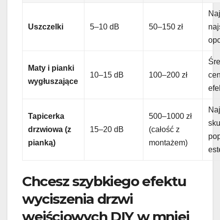
Naj
Uszczelki
5–10 dB
50–150 zł
na
opc
Śr
Maty i pianki
10–15 dB
100–200 zł
cen
wygłuszające
efe
Na
Tapicerka
500–1000 zł
sku
drzwiowa (z
15–20 dB
(całość z
po
pianką)
montażem)
est
Chcesz szybkiego efektu
wyciszenia drzwi
wejściowych DIY w mniej