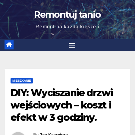
Skip
Remontuj tanio
to
content
Remont na każdą kieszeń
MIESZKANIE
DIY: Wyciszanie drzwi
wejściowych – koszt i
efekt w 3 godziny.
By
Jan Kazmierz