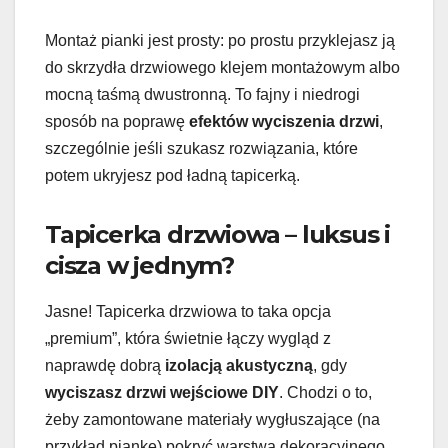
Montaż pianki jest prosty: po prostu przyklejasz ją
do skrzydła drzwiowego klejem montażowym albo
mocną taśmą dwustronną. To fajny i niedrogi
sposób na poprawę
efektów wyciszenia drzwi
,
szczególnie jeśli szukasz rozwiązania, które
potem ukryjesz pod ładną tapicerką.
Tapicerka drzwiowa – luksus i
cisza w jednym?
Jasne! Tapicerka drzwiowa to taka opcja
„premium”, która świetnie łączy wygląd z
naprawdę dobrą
izolacją akustyczną
, gdy
wyciszasz drzwi wejściowe DIY
. Chodzi o to,
żeby zamontowane materiały wygłuszające (na
przykład piankę) pokryć warstwą dekoracyjnego