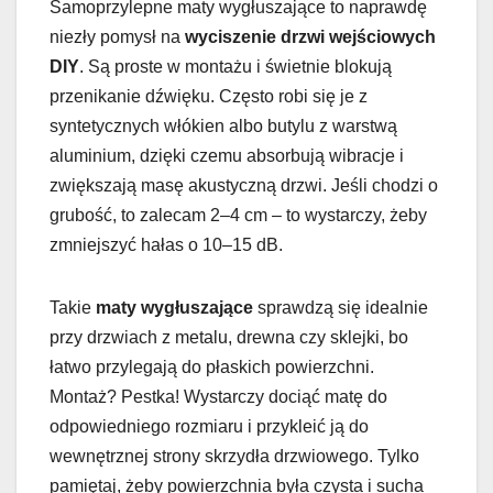
Samoprzylepne maty wygłuszające to naprawdę
niezły pomysł na
wyciszenie drzwi wejściowych
DIY
. Są proste w montażu i świetnie blokują
przenikanie dźwięku. Często robi się je z
syntetycznych włókien albo butylu z warstwą
aluminium, dzięki czemu absorbują wibracje i
zwiększają masę akustyczną drzwi. Jeśli chodzi o
grubość, to zalecam 2–4 cm – to wystarczy, żeby
zmniejszyć hałas o 10–15 dB.
Takie
maty wygłuszające
sprawdzą się idealnie
przy drzwiach z metalu, drewna czy sklejki, bo
łatwo przylegają do płaskich powierzchni.
Montaż? Pestka! Wystarczy dociąć matę do
odpowiedniego rozmiaru i przykleić ją do
wewnętrznej strony skrzydła drzwiowego. Tylko
pamiętaj, żeby powierzchnia była czysta i sucha