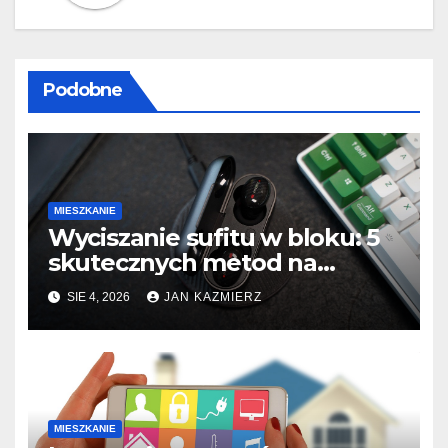
Podobne
MIESZKANIE
Wyciszanie sufitu w bloku: 5
skutecznych metod na
uciążliwych sąsiadów.
SIE 4, 2026
JAN KAZMIERZ
MIESZKANIE