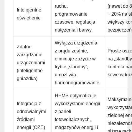
ruchu,
(nawet do 
Inteligentne
programowanie
+ 20% na st
oświetlenie
czasowe, regulacja
większy kom
natężenia i barwy.
bezpieczeń
Wyłącza urządzenia
Zdalne
z prądu zdalnie,
Proste osz
zarządzanie
eliminuje zużycie w
na „standby
urządzeniami
trybie „standby”,
kontrola na
(inteligentne
umożliwia
łatwe wdroż
gniazdka)
harmonogramowanie.
HEMS optymalizuje
Maksymaln
Integracja z
wykorzystanie energii
wykorzystan
odnawialnymi
z paneli
zielonej ene
źródłami
fotowoltaicznych,
niezależnoś
energii (OZE)
magazynów energii i
niższe rach