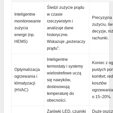
Śledzi zużycie prądu
Inteligentne
w czasie
Precyzyjna
monitorowanie
rzeczywistym i
zużyciu, ś
zużycia
analizuje dane
decyzje, ni
energii (np.
historyczne.
rachunki.
HEMS)
Wskazuje „pożeraczy
prądu”.
Inteligentne
Koniec z o
termostaty i systemy
Optymalizacja
pustych po
wielostrefowe uczą
ogrzewania i
komfort, re
się nawyków,
klimatyzacji
kosztów
dostosowują
(HVAC)
ogrzewania
temperaturę do
o 15–20%.
obecności.
Żarówki LED, czujniki
Duże oszcz