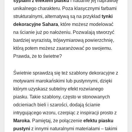
sypialni z efektem piasku
i nadanie jej naprawdę
unikalnego charakteru. Poza klasycznymi farbami
strukturalnymi, alternatywą są na przykład
tynki
dekoracyjne Sahara
, które możesz modelować
na ścianie już po nałożeniu. Pozwalają stworzyć
bardziej wyrazistą, trójwymiarową powierzchnię,
którą potem możesz zaaranżować po swojemu.
Prawda, że to świetne?
Świetnie sprawdzą się też szablony dekoracyjne z
motywami marokańskimi lub pustynnymi, dzięki
którym uzyskasz subtelny efekt rozwianego
piasku. Takie szablony, często w stonowanych
odcieniach bieli i szarości, dodają ścianie
intrygującego wzoru, czerpiąc z inspiracji prosto z
Maroka
. Pamiętaj, że połączenie
efektu piasku
pustyni
z innymi naturalnymi materiałami – takimi