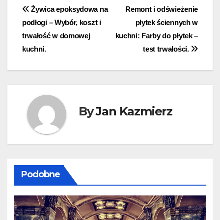
Nawigacja
Żywica epoksydowa na
Remont i odświeżenie
podłogi – Wybór, koszt i
płytek ściennych w
wpisu
trwałość w domowej
kuchni: Farby do płytek –
kuchni.
test trwałości.
By
Jan Kazmierz
Podobne