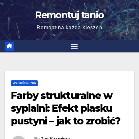
Skip
Remontuj tanio
to
content
Remont na każdą kieszeń
WYKOŃCZENIA
Farby strukturalne w
sypialni: Efekt piasku
pustyni – jak to zrobić?
By
Jan Kazmierz