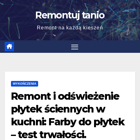
Skip
Remontuj tanio
to
content
Remont na każdą kieszeń
WYKOŃCZENIA
Remont i odświeżenie
płytek ściennych w
kuchni: Farby do płytek
– test trwałości.