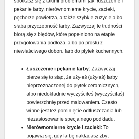
spotkasz się z takimi problemami jak: łuszczenie i
pękanie farby, nierównomierne krycie, zacieki,
pęcherze powietrza, a także szybkie zużycie albo
słaba przyczepność farby. Zazwyczaj te trudności
biorą się z błędów, które popełniono na etapie
przygotowania podłoża, albo po prostu z
niewłaściwego doboru farb do płytek kuchennych.
Łuszczenie i pękanie farby:
Zazwyczaj
bierze się to stąd, że użyłeś (użyłaś) farby
nieprzeznaczonej do płytek ceramicznych,
albo niedokładnie wyczyściłeś (wyczyściłaś)
powierzchnię przed malowaniem. Często
winne jest też pominięcie odtłuszczania lub
niezastosowanie specjalnego podkładu.
Nierównomierne krycie i zacieki:
To
pojawia się, gdy farbę nakładasz zbyt