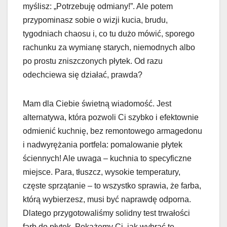
myślisz: „Potrzebuję odmiany!”. Ale potem
przypominasz sobie o wizji kucia, brudu,
tygodniach chaosu i, co tu dużo mówić, sporego
rachunku za wymianę starych, niemodnych albo
po prostu zniszczonych płytek. Od razu
odechciewa się działać, prawda?
Mam dla Ciebie świetną wiadomość. Jest
alternatywa, która pozwoli Ci szybko i efektownie
odmienić kuchnię, bez remontowego armagedonu
i nadwyrężania portfela: pomalowanie płytek
ściennych! Ale uwaga – kuchnia to specyficzne
miejsce. Para, tłuszcz, wysokie temperatury,
częste sprzątanie – to wszystko sprawia, że farba,
którą wybierzesz, musi być naprawdę odporna.
Dlatego przygotowaliśmy solidny test trwałości
farb do płytek. Pokażemy Ci, jak wybrać tę