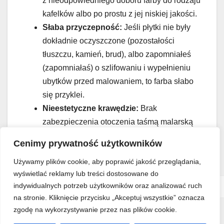
z nieodpowiedniego doboru farby do rodzaju
kafelków albo po prostu z jej niskiej jakości.
Słaba przyczepność:
Jeśli płytki nie były
dokładnie oczyszczone (pozostałości
tłuszczu, kamień, brud), albo zapomniałeś
(zapomniałaś) o szlifowaniu i wypełnieniu
ubytków przed malowaniem, to farba słabo
się przyklei.
Nieestetyczne krawędzie:
Brak
zabezpieczenia otoczenia taśmą malarską
oraz niewłaściwe usunięcie pleśni czy
Cenimy prywatność użytkowników
osadów z fug mogą niestety zepsuć efekt
Używamy plików cookie, aby poprawić jakość przeglądania,
końcowy.
wyświetlać reklamy lub treści dostosowane do
indywidualnych potrzeb użytkowników oraz analizować ruch
Problem
Przyczyna
Rozwiązanie
na stronie. Kliknięcie przycisku „Akceptuj wszystkie” oznacza
Używaj tylko
zgodę na wykorzystywanie przez nas plików cookie.
specjalnej