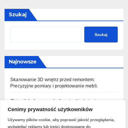
Szukaj
Szukaj
Najnowsze
Skanowanie 3D wnętrz przed remontem:
Precyzyjne pomiary i projektowanie mebli.
Zbiornik buforowy w kotłowni – kiedy jest
niezbędny i jak go dobrze dobrać?
Cenimy prywatność użytkowników
Używamy plików cookie, aby poprawić jakość przeglądania,
Drenaż opaskowy DIY: Jak samodzielnie
wyświetlać reklamy lub treści dostosowane do