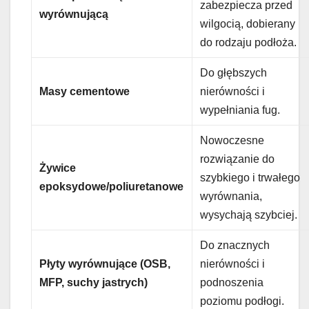
zabezpiecza przed
wyrównującą
wilgocią, dobierany
do rodzaju podłoża.
Do głębszych
Masy cementowe
nierówności i
wypełniania fug.
Nowoczesne
rozwiązanie do
Żywice
szybkiego i trwałego
epoksydowe/poliuretanowe
wyrównania,
wysychają szybciej.
Do znacznych
Płyty wyrównujące (OSB,
nierówności i
MFP, suchy jastrych)
podnoszenia
poziomu podłogi.