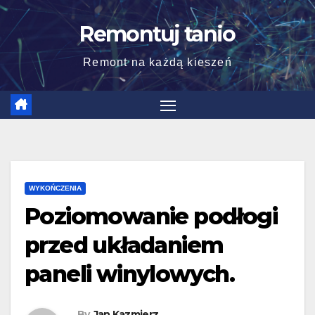
Skip
Remontuj tanio
to
content
Remont na każdą kieszeń
WYKOŃCZENIA
Poziomowanie podłogi
przed układaniem
paneli winylowych.
By
Jan Kazmierz