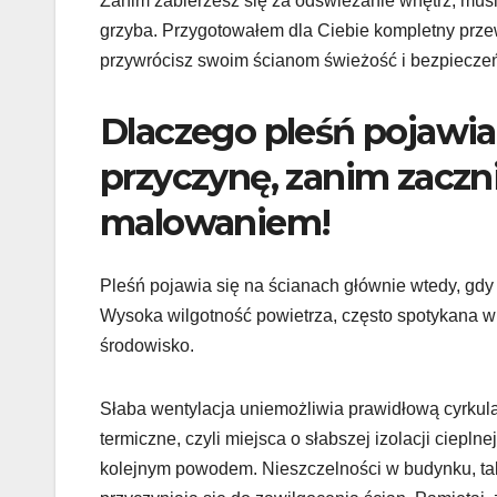
Zanim zabierzesz się za odświeżanie wnętrz, musi
grzyba. Przygotowałem dla Ciebie kompletny prze
przywrócisz swoim ścianom świeżość i bezpiecze
Dlaczego pleśń pojawia
przyczynę, zanim zaczn
malowaniem!
Pleśń pojawia się na ścianach głównie wtedy, gdy 
Wysoka wilgotność powietrza, często spotykana w 
środowisko.
Słaba wentylacja uniemożliwia prawidłową cyrkula
termiczne, czyli miejsca o słabszej izolacji ciepl
kolejnym powodem. Nieszczelności w budynku, tak