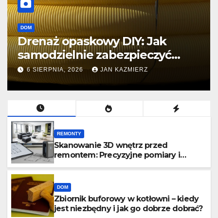
WYKOŃCZENIA
Sufit podwieszany z płyt OSB:
Alternatywa dla G-K i
wykończenie industrialne.
5 SIERPNIA, 2026
JAN KAZMIERZ
REMONTY
Skanowanie 3D wnętrz przed
remontem: Precyzyjne pomiary i
projektowanie mebli.
DOM
Zbiornik buforowy w kotłowni – kiedy
jest niezbędny i jak go dobrze dobrać?