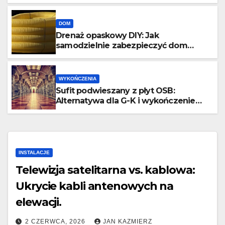
DOM
Drenaż opaskowy DIY: Jak
samodzielnie zabezpieczyć dom
przed wodą gruntową?
WYKOŃCZENIA
Sufit podwieszany z płyt OSB:
Alternatywa dla G-K i wykończenie
industrialne.
INSTALACJE
Telewizja satelitarna vs. kablowa:
Ukrycie kabli antenowych na
elewacji.
2 CZERWCA, 2026
JAN KAZMIERZ